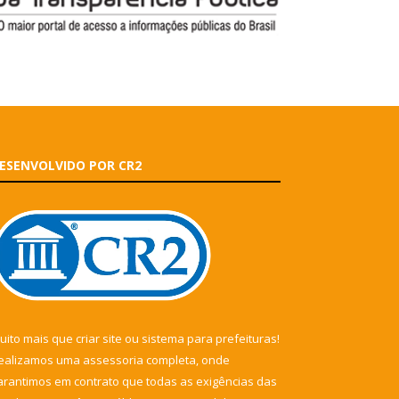
ESENVOLVIDO POR CR2
uito mais que
criar site
ou
sistema para prefeituras
!
ealizamos uma
assessoria
completa, onde
arantimos em contrato que todas as exigências das