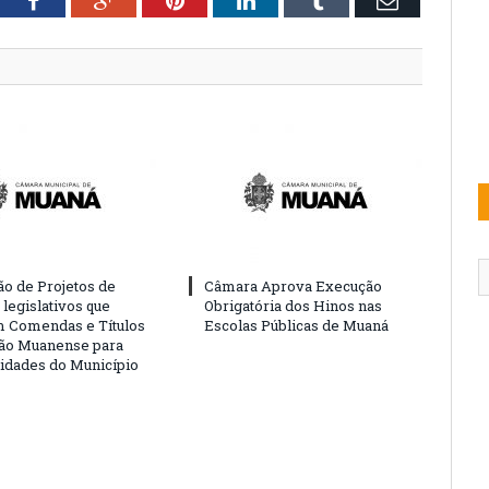
tter
Facebook
Google+
Pinterest
LinkedIn
Tumblr
Email
o de Projetos de
Câmara Aprova Execução
legislativos que
Obrigatória dos Hinos nas
 Comendas e Títulos
Escolas Públicas de Muaná
ão Muanense para
idades do Município