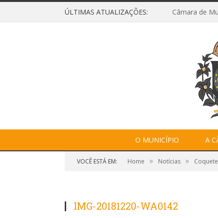
ÚLTIMAS ATUALIZAÇÕES:
O MUNICÍPIO
A 
»
»
VOCÊ ESTÁ EM:
Home
Notícias
Coquete
IMG-20181220-WA0142