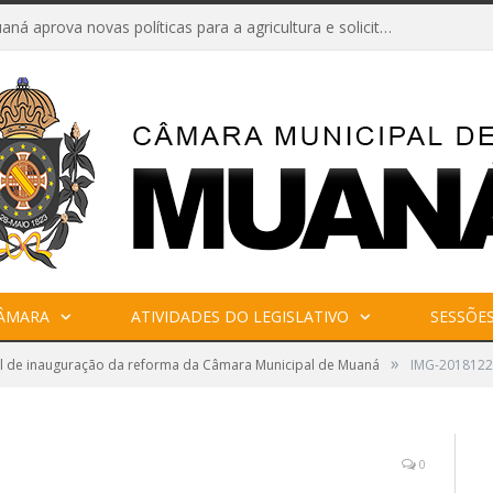
Câmara de Muaná aprova novas políticas para a agricultura e solicita reforma da Ponte do Reduto
CÂMARA
ATIVIDADES DO LEGISLATIVO
SESSÕE
»
l de inauguração da reforma da Câmara Municipal de Muaná
IMG-201812
0