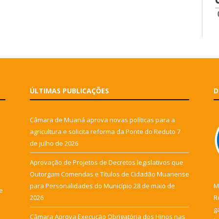
ÚLTIMAS PUBLICAÇÕES
D
Câmara de Muaná aprova novas políticas para a
agricultura e solicita reforma da Ponte do Reduto
7
de julho de 2026
Aprovação de Projetos de Decretos legislativos que
Outorgam Comendas e Títulos de Cidadão Muanense
para Personalidades do Município
28 de maio de
M
e
2026
R
g
Câmara Aprova Execução Obrigatória dos Hinos nas