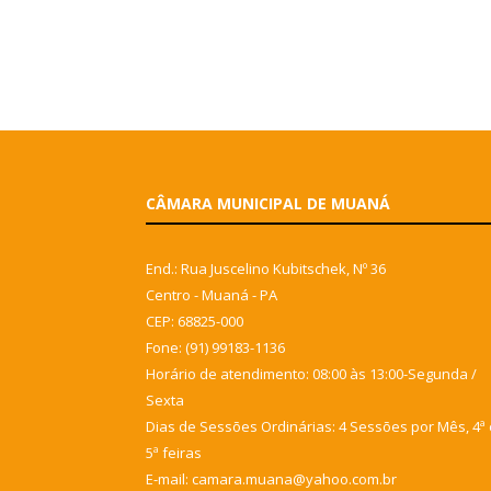
CÂMARA MUNICIPAL DE MUANÁ
End.: Rua Juscelino Kubitschek, Nº 36
Centro - Muaná - PA
CEP: 68825-000
Fone: (91) 99183-1136
Horário de atendimento: 08:00 às 13:00-Segunda /
Sexta
Dias de Sessões Ordinárias: 4 Sessões por Mês, 4ª 
5ª feiras
E-mail: camara.muana@yahoo.com.br