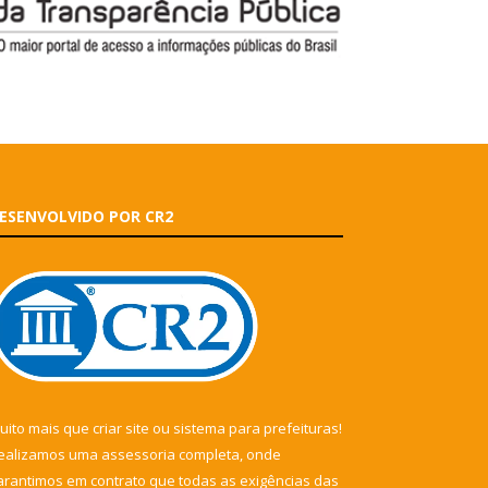
ESENVOLVIDO POR CR2
uito mais que
criar site
ou
sistema para prefeituras
!
ealizamos uma
assessoria
completa, onde
arantimos em contrato que todas as exigências das