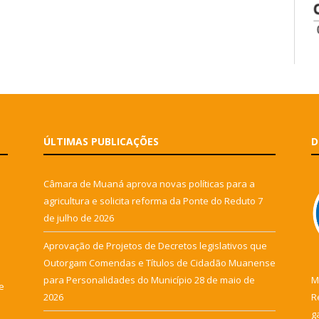
ÚLTIMAS PUBLICAÇÕES
D
Câmara de Muaná aprova novas políticas para a
agricultura e solicita reforma da Ponte do Reduto
7
de julho de 2026
Aprovação de Projetos de Decretos legislativos que
Outorgam Comendas e Títulos de Cidadão Muanense
para Personalidades do Município
28 de maio de
M
e
2026
R
g