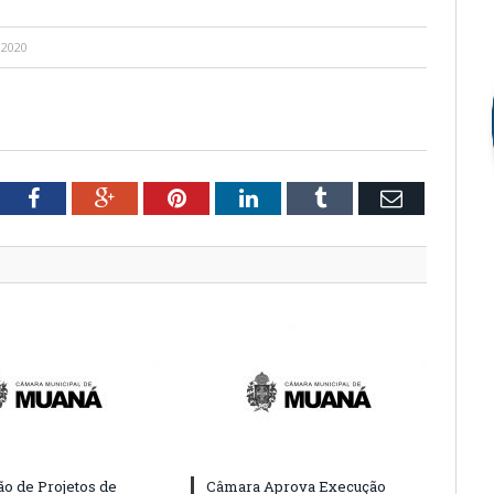
 2020
tter
Facebook
Google+
Pinterest
LinkedIn
Tumblr
Email
o de Projetos de
Câmara Aprova Execução