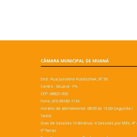
CÂMARA MUNICIPAL DE MUANÁ
End.: Rua Juscelino Kubitschek, Nº 36
Centro - Muaná - PA
CEP: 68825-000
Fone: (91) 99183-1136
Horário de atendimento: 08:00 às 13:00-Segunda /
Sexta
Dias de Sessões Ordinárias: 4 Sessões por Mês, 4ª 
5ª feiras