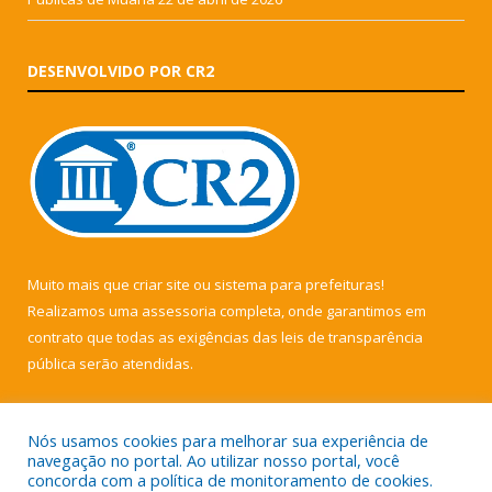
DESENVOLVIDO POR CR2
Muito mais que
criar site
ou
sistema para prefeituras
!
Realizamos uma
assessoria
completa, onde garantimos em
contrato que todas as exigências das
leis de transparência
pública
serão atendidas.
Conheça o
PNTP
e o
Radar da Transparência Pública
Nós usamos cookies para melhorar sua experiência de
navegação no portal. Ao utilizar nosso portal, você
concorda com a política de monitoramento de cookies.