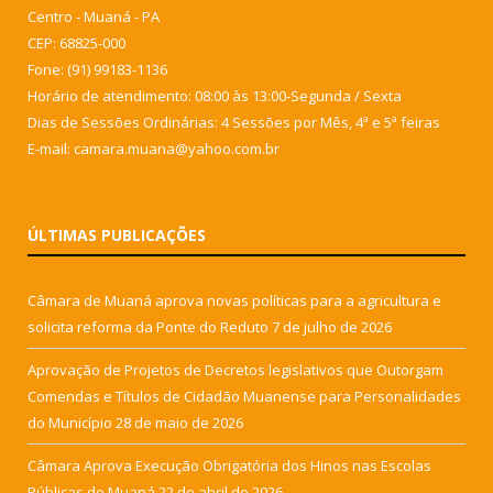
Centro - Muaná - PA
CEP: 68825-000
Fone: (91) 99183-1136
Horário de atendimento: 08:00 às 13:00-Segunda / Sexta
Dias de Sessões Ordinárias: 4 Sessões por Mês, 4ª e 5ª feiras
E-mail: camara.muana@yahoo.com.br
ÚLTIMAS PUBLICAÇÕES
Câmara de Muaná aprova novas políticas para a agricultura e
solicita reforma da Ponte do Reduto
7 de julho de 2026
Aprovação de Projetos de Decretos legislativos que Outorgam
Comendas e Títulos de Cidadão Muanense para Personalidades
do Município
28 de maio de 2026
Câmara Aprova Execução Obrigatória dos Hinos nas Escolas
Públicas de Muaná
22 de abril de 2026