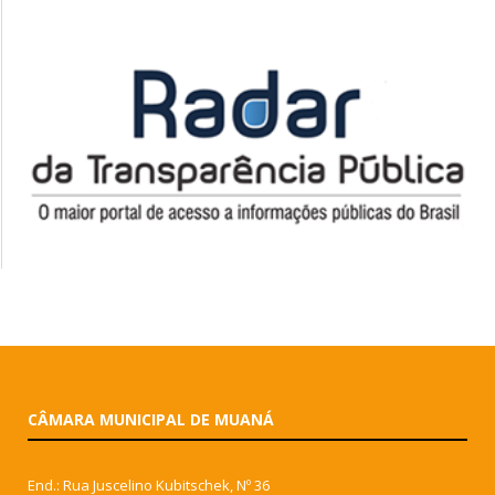
CÂMARA MUNICIPAL DE MUANÁ
End.: Rua Juscelino Kubitschek, Nº 36