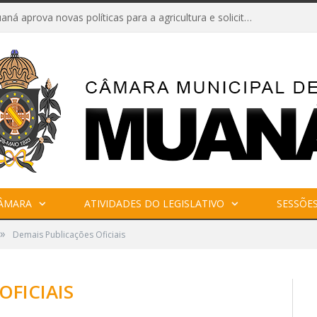
Câmara de Muaná aprova novas políticas para a agricultura e solicita reforma da Ponte do Reduto
CÂMARA
ATIVIDADES DO LEGISLATIVO
SESSÕE
»
Demais Publicações Oficiais
OFICIAIS