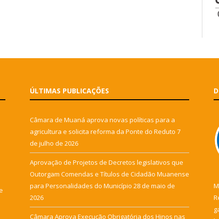
ÚLTIMAS PUBLICAÇÕES
D
Câmara de Muaná aprova novas políticas para a
agricultura e solicita reforma da Ponte do Reduto
7
de julho de 2026
Aprovação de Projetos de Decretos legislativos que
Outorgam Comendas e Títulos de Cidadão Muanense
para Personalidades do Município
28 de maio de
M
e
2026
R
g
Câmara Aprova Execução Obrigatória dos Hinos nas