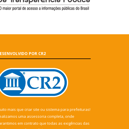
ESENVOLVIDO POR CR2
uito mais que
criar site
ou
sistema para prefeituras
!
ealizamos uma
assessoria
completa, onde
arantimos em contrato que todas as exigências das