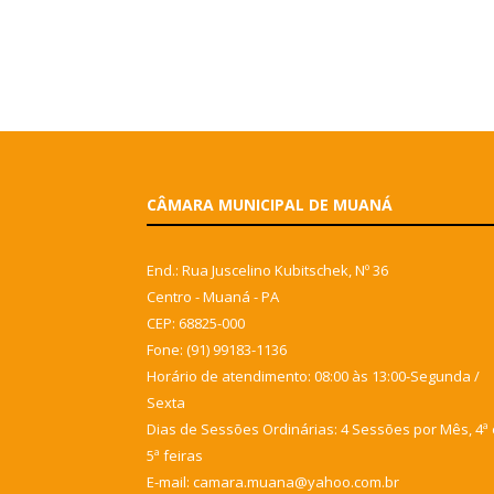
CÂMARA MUNICIPAL DE MUANÁ
End.: Rua Juscelino Kubitschek, Nº 36
Centro - Muaná - PA
CEP: 68825-000
Fone: (91) 99183-1136
Horário de atendimento: 08:00 às 13:00-Segunda /
Sexta
Dias de Sessões Ordinárias: 4 Sessões por Mês, 4ª 
5ª feiras
E-mail: camara.muana@yahoo.com.br