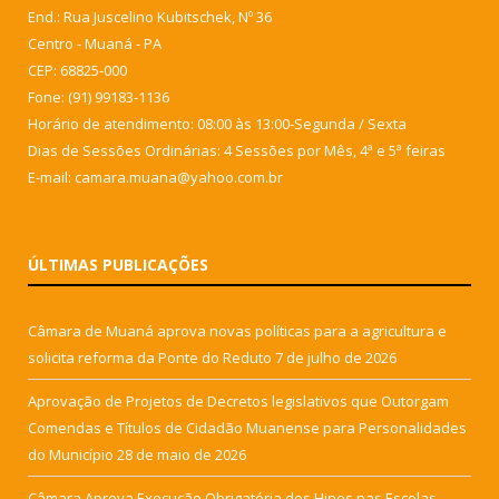
End.: Rua Juscelino Kubitschek, Nº 36
Centro - Muaná - PA
CEP: 68825-000
Fone: (91) 99183-1136
Horário de atendimento: 08:00 às 13:00-Segunda / Sexta
Dias de Sessões Ordinárias: 4 Sessões por Mês, 4ª e 5ª feiras
E-mail: camara.muana@yahoo.com.br
ÚLTIMAS PUBLICAÇÕES
Câmara de Muaná aprova novas políticas para a agricultura e
solicita reforma da Ponte do Reduto
7 de julho de 2026
Aprovação de Projetos de Decretos legislativos que Outorgam
Comendas e Títulos de Cidadão Muanense para Personalidades
do Município
28 de maio de 2026
Câmara Aprova Execução Obrigatória dos Hinos nas Escolas