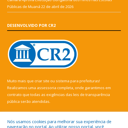
Públicas de Muaná
22 de abril de 2026
DESENVOLVIDO POR CR2
Muito mais que
criar site
ou
sistema para prefeituras
!
Realizamos uma
assessoria
completa, onde garantimos em
contrato que todas as exigências das
leis de transparência
pública
serão atendidas.
Conheça o
PNTP
e o
Radar da Transparência Pública
Nós usamos cookies para melhorar sua experiência de
navegação no portal. Ao utilizar nosso portal, você