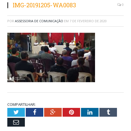
IMG-20191205-WA0083
0
POR
ASSESSORIA DE COMUNICAÇÃO
EM
7 DE FEVEREIRO DE 2020
COMPARTILHAR:
Twitter
Facebook
Google+
Pinterest
LinkedIn
Tumblr
Email