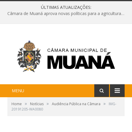
ÚLTIMAS ATUALIZAÇÕES:
Câmara de Muaná aprova novas políticas para a agricultura e solicita reforma da Ponte do Reduto
MENU
»
»
»
Home
Notícias
Audiência Pública na Câmara
IMG-
20191205-WA0080