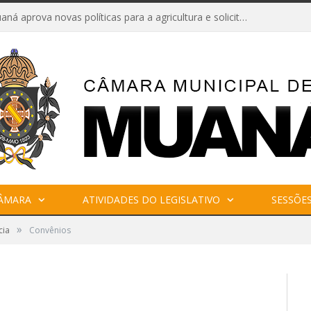
Câmara de Muaná aprova novas políticas para a agricultura e solicita reforma da Ponte do Reduto
CÂMARA
ATIVIDADES DO LEGISLATIVO
SESSÕE
»
cia
Convênios