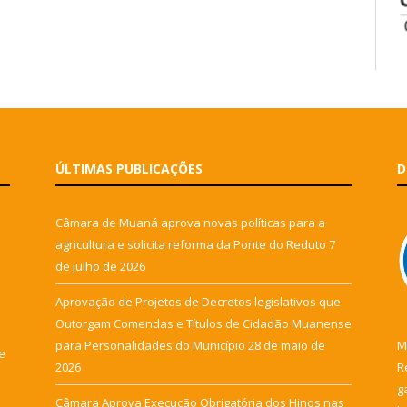
ÚLTIMAS PUBLICAÇÕES
D
Câmara de Muaná aprova novas políticas para a
agricultura e solicita reforma da Ponte do Reduto
7
de julho de 2026
Aprovação de Projetos de Decretos legislativos que
Outorgam Comendas e Títulos de Cidadão Muanense
para Personalidades do Município
28 de maio de
M
e
2026
R
g
Câmara Aprova Execução Obrigatória dos Hinos nas