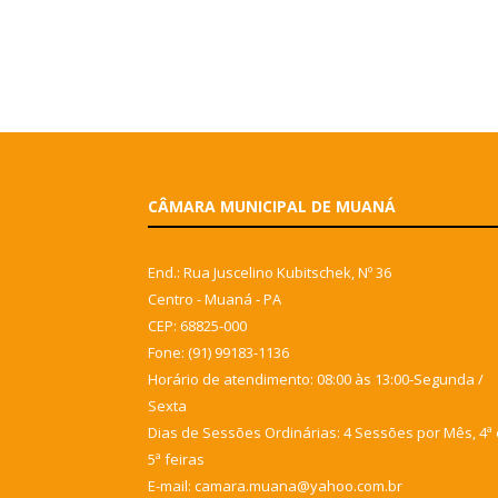
CÂMARA MUNICIPAL DE MUANÁ
End.: Rua Juscelino Kubitschek, Nº 36
Centro - Muaná - PA
CEP: 68825-000
Fone: (91) 99183-1136
Horário de atendimento: 08:00 às 13:00-Segunda /
Sexta
Dias de Sessões Ordinárias: 4 Sessões por Mês, 4ª 
5ª feiras
E-mail: camara.muana@yahoo.com.br