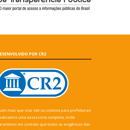
ESENVOLVIDO POR CR2
uito mais que
criar site
ou
sistema para prefeituras
!
ealizamos uma
assessoria
completa, onde
arantimos em contrato que todas as exigências das