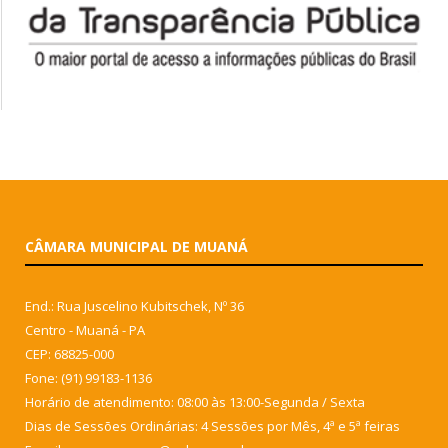
CÂMARA MUNICIPAL DE MUANÁ
End.: Rua Juscelino Kubitschek, Nº 36
Centro - Muaná - PA
CEP: 68825-000
Fone: (91) 99183-1136
Horário de atendimento: 08:00 às 13:00-Segunda / Sexta
Dias de Sessões Ordinárias: 4 Sessões por Mês, 4ª e 5ª feiras