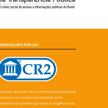
ESENVOLVIDO POR CR2
uito mais que
criar site
ou
sistema para prefeituras
!
ealizamos uma
assessoria
completa, onde
arantimos em contrato que todas as exigências das