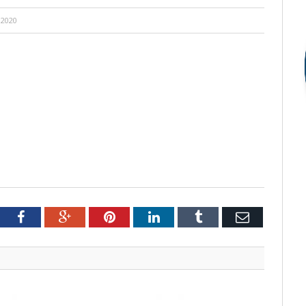
 2020
tter
Facebook
Google+
Pinterest
LinkedIn
Tumblr
Email