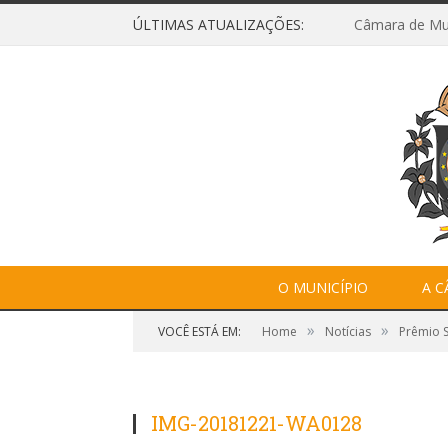
ÚLTIMAS ATUALIZAÇÕES:
O MUNICÍPIO
A 
»
»
VOCÊ ESTÁ EM:
Home
Notícias
Prêmio 
IMG-20181221-WA0128