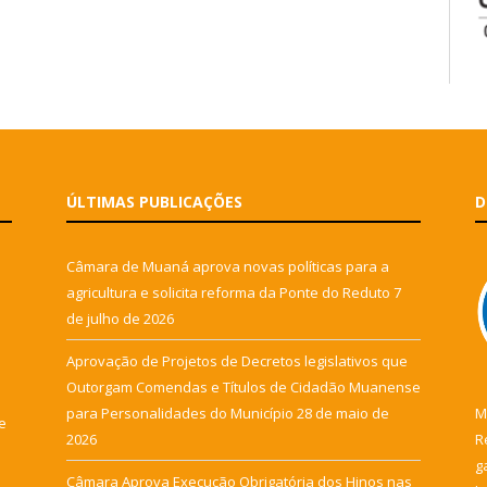
ÚLTIMAS PUBLICAÇÕES
D
Câmara de Muaná aprova novas políticas para a
agricultura e solicita reforma da Ponte do Reduto
7
de julho de 2026
Aprovação de Projetos de Decretos legislativos que
Outorgam Comendas e Títulos de Cidadão Muanense
para Personalidades do Município
28 de maio de
M
e
2026
R
g
Câmara Aprova Execução Obrigatória dos Hinos nas