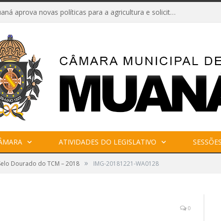
Câmara de Muaná aprova novas políticas para a agricultura e solicita reforma da Ponte do Reduto
CÂMARA
ATIVIDADES DO LEGISLATIVO
SESSÕE
»
Selo Dourado do TCM – 2018
IMG-20181221-WA0128
0