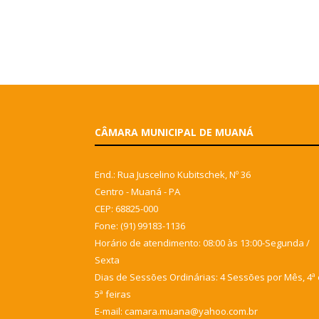
CÂMARA MUNICIPAL DE MUANÁ
End.: Rua Juscelino Kubitschek, Nº 36
Centro - Muaná - PA
CEP: 68825-000
Fone: (91) 99183-1136
Horário de atendimento: 08:00 às 13:00-Segunda /
Sexta
Dias de Sessões Ordinárias: 4 Sessões por Mês, 4ª 
5ª feiras
E-mail: camara.muana@yahoo.com.br