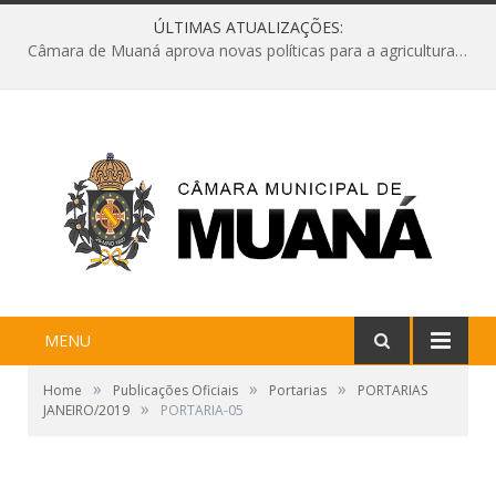
ÚLTIMAS ATUALIZAÇÕES:
Câmara de Muaná aprova novas políticas para a agricultura e solicita reforma da Ponte do Reduto
MENU
»
»
»
Home
Publicações Oficiais
Portarias
PORTARIAS
»
JANEIRO/2019
PORTARIA-05