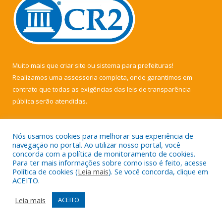
Muito mais que
criar site
ou
sistema para prefeituras
!
Realizamos uma
assessoria
completa, onde garantimos em
contrato que todas as exigências das
leis de transparência
pública
serão atendidas.
Conheça o
PNTP
e o
Radar da Transparência Pública
Nós usamos cookies para melhorar sua experiência de
navegação no portal. Ao utilizar nosso portal, você
concorda com a política de monitoramento de cookies.
Para ter mais informações sobre como isso é feito, acesse
Política de cookies (
Leia mais
). Se você concorda, clique em
Todos os direitos reservados a Câmara Municipal de Muaná.
ACEITO.
Mapa do Site
Acessar Área Administrativa
Leia mais
ACEITO
Acessar Webmail