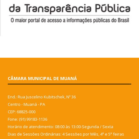
CÂMARA MUNICIPAL DE MUANÁ
End.: Rua Juscelino Kubitschek, Nº 36
Centro - Muaná - PA
CEP: 68825-000
Fone: (91) 99183-1136
Horário de atendimento: 08:00 às 13:00-Segunda / Sexta
Dias de Sessões Ordinárias: 4 Sessões por Mês, 4ª e 5ª feiras