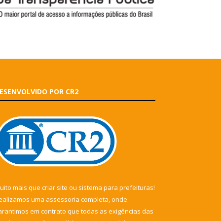
ESENVOLVIDO POR CR2
uito mais que
criar site
ou
sistema para prefeituras
!
ealizamos uma
assessoria
completa, onde
arantimos em contrato que todas as exigências das