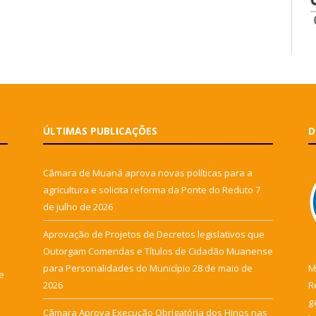
ÚLTIMAS PUBLICAÇÕES
D
Câmara de Muaná aprova novas políticas para a
agricultura e solicita reforma da Ponte do Reduto
7
de julho de 2026
Aprovação de Projetos de Decretos legislativos que
Outorgam Comendas e Títulos de Cidadão Muanense
para Personalidades do Município
28 de maio de
M
e
2026
R
g
Câmara Aprova Execução Obrigatória dos Hinos nas