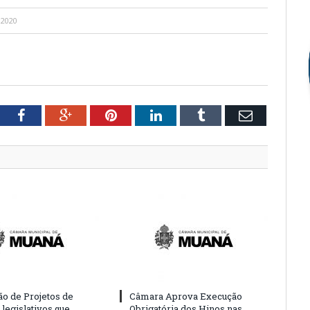
 2020
tter
Facebook
Google+
Pinterest
LinkedIn
Tumblr
Email
o de Projetos de
Câmara Aprova Execução
legislativos que
Obrigatória dos Hinos nas