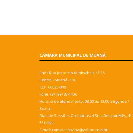
CÂMARA MUNICIPAL DE MUANÁ
End.: Rua Juscelino Kubitschek, Nº 36
Centro - Muaná - PA
CEP: 68825-000
Fone: (91) 99183-1136
Horário de atendimento: 08:00 às 13:00-Segunda /
Sexta
Dias de Sessões Ordinárias: 4 Sessões por Mês, 4ª 
5ª feiras
E-mail: camara.muana@yahoo.com.br