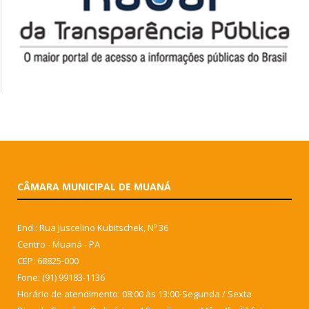
CÂMARA MUNICIPAL DE MUANÁ
End.: Rua Juscelino Kubitschek, Nº 36
Centro - Muaná - PA
CEP: 68825-000
Fone: (91) 99183-1136
Horário de atendimento: 08:00 às 13:00-Segunda / Sexta