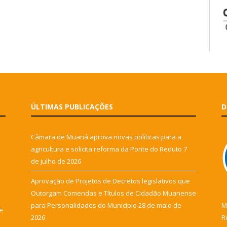
ÚLTIMAS PUBLICAÇÕES
D
Câmara de Muaná aprova novas políticas para a
agricultura e solicita reforma da Ponte do Reduto
7
de julho de 2026
Aprovação de Projetos de Decretos legislativos que
Outorgam Comendas e Títulos de Cidadão Muanense
para Personalidades do Município
28 de maio de
M
e
2026
R