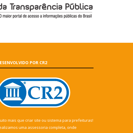
ESENVOLVIDO POR CR2
uito mais que
criar site
ou
sistema para prefeituras
!
ealizamos uma
assessoria
completa, onde