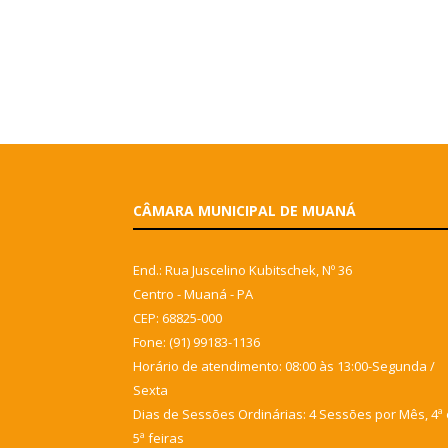
CÂMARA MUNICIPAL DE MUANÁ
End.: Rua Juscelino Kubitschek, Nº 36
Centro - Muaná - PA
CEP: 68825-000
Fone: (91) 99183-1136
Horário de atendimento: 08:00 às 13:00-Segunda /
Sexta
Dias de Sessões Ordinárias: 4 Sessões por Mês, 4ª 
5ª feiras