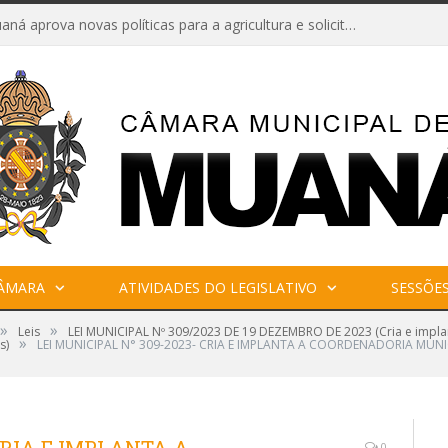
Câmara de Muaná aprova novas políticas para a agricultura e solicita reforma da Ponte do Reduto
CÂMARA
ATIVIDADES DO LEGISLATIVO
SESSÕE
»
»
Leis
LEI MUNICIPAL Nº 309/2023 DE 19 DEZEMBRO DE 2023 (Cria e implan
»
s)
LEI MUNICIPAL N° 309-2023- CRIA E IMPLANTA A COORDENADORIA MUNI
0