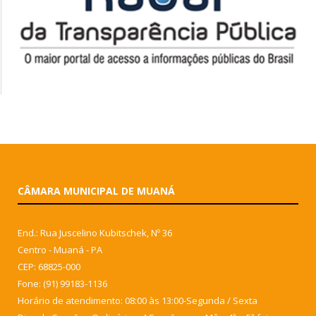
CÂMARA MUNICIPAL DE MUANÁ
End.: Rua Juscelino Kubitschek, Nº 36
Centro - Muaná - PA
CEP: 68825-000
Fone: (91) 99183-1136
Horário de atendimento: 08:00 às 13:00-Segunda / Sexta