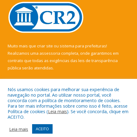
Muito mais que
criar site
ou
sistema para prefeituras
!
Realizamos uma
assessoria
completa, onde garantimos em
contrato que todas as exigências das
leis de transparência
pública
serão atendidas.
Conheça o
PNTP
e o
Radar da Transparência Pública
Nós usamos cookies para melhorar sua experiência de
navegação no portal. Ao utilizar nosso portal, você
concorda com a política de monitoramento de cookies.
Para ter mais informações sobre como isso é feito, acesse
Política de cookies (
Leia mais
). Se você concorda, clique em
Todos os direitos reservados a Câmara Municipal de Muaná.
ACEITO.
Mapa do Site
Acessar Área Administrativa
Leia mais
ACEITO
Acessar Webmail