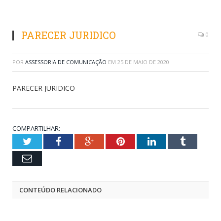
PARECER JURIDICO
0
POR
ASSESSORIA DE COMUNICAÇÃO
EM
25 DE MAIO DE 2020
PARECER JURIDICO
COMPARTILHAR:
Twitter
Facebook
Google+
Pinterest
LinkedIn
Tumblr
Email
CONTEÚDO RELACIONADO