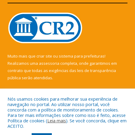
Muito mais que
criar site
ou
sistema para prefeituras
!
Realizamos uma
assessoria
completa, onde garantimos em
contrato que todas as exigências das
leis de transparência
pública
serão atendidas.
Conheça o
PNTP
e o
Radar da Transparência Pública
Nós usamos cookies para melhorar sua experiência de
navegação no portal. Ao utilizar nosso portal, você
concorda com a política de monitoramento de cookies.
Para ter mais informações sobre como isso é feito, acesse
Política de cookies (
Leia mais
). Se você concorda, clique em
Todos os direitos reservados a Câmara Municipal de Muaná.
ACEITO.