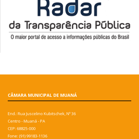
CÂMARA MUNICIPAL DE MUANÁ
End.: Rua Juscelino Kubitschek, Nº 36
Centro - Muaná - PA
CEP: 68825-000
Fone: (91) 99183-1136