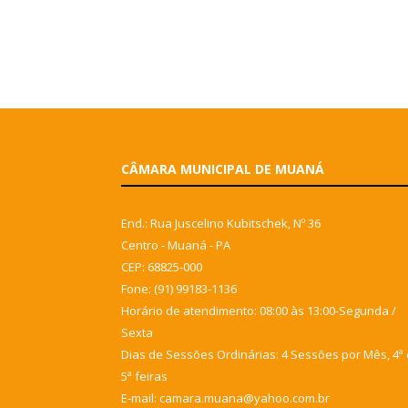
CÂMARA MUNICIPAL DE MUANÁ
End.: Rua Juscelino Kubitschek, Nº 36
Centro - Muaná - PA
CEP: 68825-000
Fone: (91) 99183-1136
Horário de atendimento: 08:00 às 13:00-Segunda /
Sexta
Dias de Sessões Ordinárias: 4 Sessões por Mês, 4ª 
5ª feiras
E-mail: camara.muana@yahoo.com.br