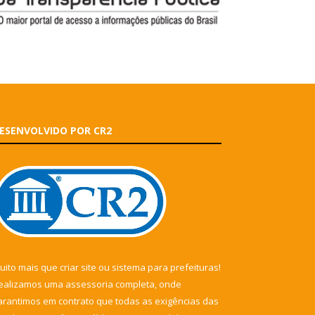
ESENVOLVIDO POR CR2
uito mais que
criar site
ou
sistema para prefeituras
!
ealizamos uma
assessoria
completa, onde
arantimos em contrato que todas as exigências das