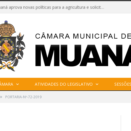
Câmara de Muaná aprova novas políticas para a agricultura e solicita reforma da Ponte do Reduto
CÂMARA
ATIVIDADES DO LEGISLATIVO
SESSÕE
»
PORTARIA-Nº-72-2019