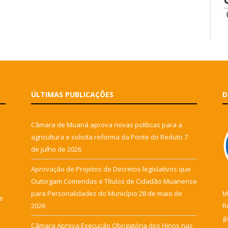
ÚLTIMAS PUBLICAÇÕES
D
Câmara de Muaná aprova novas políticas para a
agricultura e solicita reforma da Ponte do Reduto
7
de julho de 2026
Aprovação de Projetos de Decretos legislativos que
Outorgam Comendas e Títulos de Cidadão Muanense
para Personalidades do Município
28 de maio de
M
e
2026
R
g
Câmara Aprova Execução Obrigatória dos Hinos nas