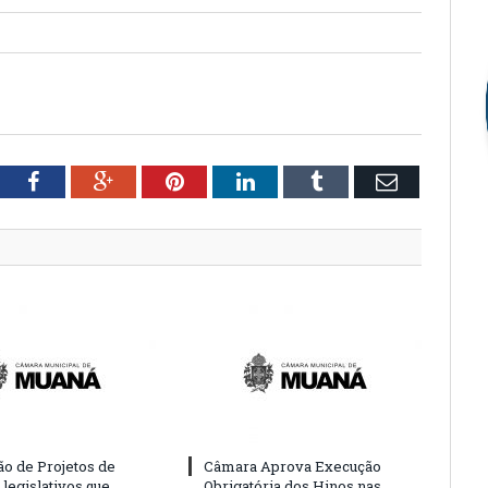
tter
Facebook
Google+
Pinterest
LinkedIn
Tumblr
Email
o de Projetos de
Câmara Aprova Execução
legislativos que
Obrigatória dos Hinos nas