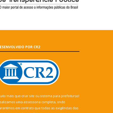
ESENVOLVIDO POR CR2
uito mais que
criar site
ou
sistema para prefeituras
!
ealizamos uma
assessoria
completa, onde
arantimos em contrato que todas as exigências das