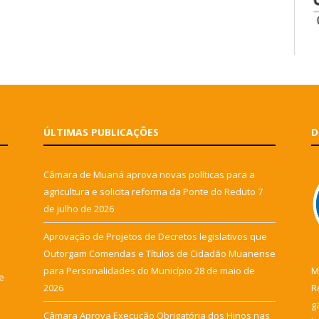
ÚLTIMAS PUBLICAÇÕES
D
Câmara de Muaná aprova novas políticas para a
agricultura e solicita reforma da Ponte do Reduto
7
de julho de 2026
Aprovação de Projetos de Decretos legislativos que
Outorgam Comendas e Títulos de Cidadão Muanense
para Personalidades do Município
28 de maio de
M
e
2026
R
g
Câmara Aprova Execução Obrigatória dos Hinos nas