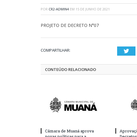
POR
CR2-ADMIN4
EM
15 DE JUNHO DE 2021
PROJETO DE DECRETO N°07
COMPARTILHAR:
Twi
CONTEÚDO RELACIONADO
Câmara de Muaná aprova
Aprovaçã
novas políticas para a
Decretos 