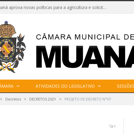
Câmara de Muaná aprova novas políticas para a agricultura e solicita reforma da Ponte do Reduto
CÂMARA
ATIVIDADES DO LEGISLATIVO
SESSÕE
»
»
»
Decretos
DECRETOS 2021
PROJETO DE DECRETO N°07
0