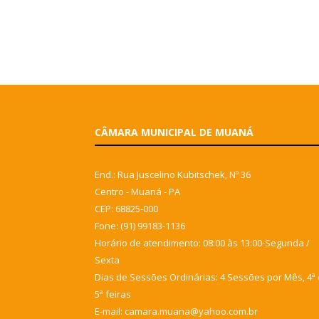
CÂMARA MUNICIPAL DE MUANÁ
End.: Rua Juscelino Kubitschek, Nº 36
Centro - Muaná - PA
CEP: 68825-000
Fone: (91) 99183-1136
Horário de atendimento: 08:00 às 13:00-Segunda /
Sexta
Dias de Sessões Ordinárias: 4 Sessões por Mês, 4ª 
5ª feiras
E-mail: camara.muana@yahoo.com.br