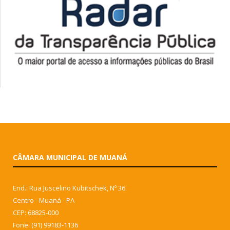
CÂMARA MUNICIPAL DE MUANÁ
End.: Rua Juscelino Kubitschek, Nº 36
Centro - Muaná - PA
CEP: 68825-000
Fone: (91) 99183-1136