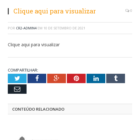
Clique aqui para visualizar
0
POR
CR2-ADMIN4
EM
10 DE SETEMBRO DE 2021
Clique aqui para visualizar
COMPARTILHAR:
Twitter
Facebook
Google+
Pinterest
LinkedIn
Tumblr
Email
CONTEÚDO RELACIONADO