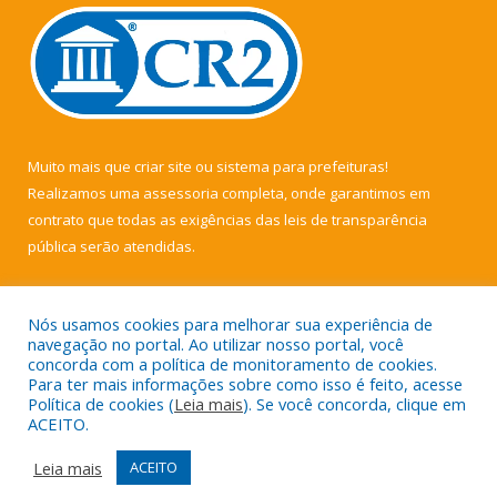
Muito mais que
criar site
ou
sistema para prefeituras
!
Realizamos uma
assessoria
completa, onde garantimos em
contrato que todas as exigências das
leis de transparência
pública
serão atendidas.
Conheça o
PNTP
e o
Radar da Transparência Pública
Nós usamos cookies para melhorar sua experiência de
navegação no portal. Ao utilizar nosso portal, você
concorda com a política de monitoramento de cookies.
Para ter mais informações sobre como isso é feito, acesse
Política de cookies (
Leia mais
). Se você concorda, clique em
Todos os direitos reservados a Câmara Municipal de Muaná.
ACEITO.
Mapa do Site
Acessar Área Administrativa
Leia mais
ACEITO
Acessar Webmail