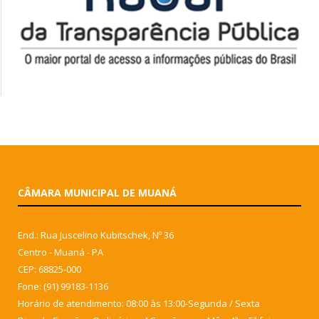
CÂMARA MUNICIPAL DE MUANÁ
End.: Rua Juscelino Kubitschek, Nº 36
Centro - Muaná - PA
CEP: 68825-000
Fone: (91) 99183-1136
Horário de atendimento: 08:00 às 13:00-Segunda / Sexta